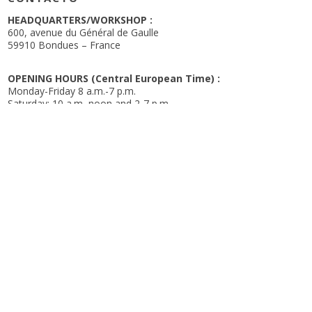
HEADQUARTERS/WORKSHOP :
600, avenue du Général de Gaulle
59910 Bondues – France
OPENING HOURS (Central European Time) :
Monday-Friday 8 a.m.-7 p.m.
Saturday: 10 a.m.-noon and 2-7 p.m.
+33 (0)3 20 46 25 54
toulet@billard-toulet.com
CATÁLOGO
¡DESCUBRO!
Buscar