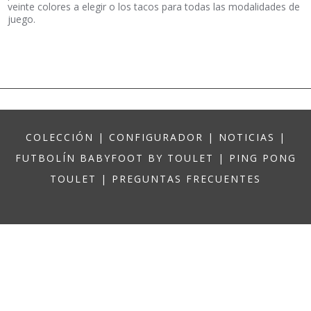
derechas: molduras de madera, acero inoxidable cepillado,
electro-pulidas o chapadas con espejo – biseladas- Luis XVI
(medio redondeadas) – Louis Philippe.
Para una pizca extra de originalidad,
revista su billar con cuero
en las patas (vaca, avestruz, cocodrilo), señale los puntos de
referencia del juego con Swarovski…
¡Colores y texturas
modulables a voluntad!
No le queda más que hacer su elección…
100% modulable
Añada una bandeja
para transformar su
billar en mesa de
comedor
…
Una alternativa moderna, agradable y fácil de usar
para todos sus momentos con la familia o los amigos. Para
elegir entre nuestras bandejas- 100 % madera- 100 % cristal
transparente, opaco o tintado -cristal con marco en madera : 3
acabados en cristal (transparente, opaco, damero)
Para ayudarlo, aquí hay un resumen de las posibles opciones