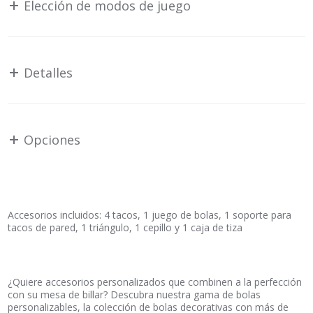
de juego
deseado.
El proceso de personalización comienza con la
elección de la
madera
. El Purity está fabricado en roble macizo ,la especie más
pura certificada por FSC y PEFC. Es un madera noble, sin
defectos y de una calidad irreprochable
A continuación, se le ofrecen varias variantes para el marco, el
cual, en una dimensión puramente estética, está disponible en
acabados lisos o con surcos : – bruto – barniz – tintado ( roble
claro, roble, roble oscuro….) – con efecto (patinado,
blanqueado,decolorado, envejecido …) – pintado.
Si su opción es la pintura, definiremos la totalidad del soporte
(poros obstruidos o semi-abiertos para revelar la veta de la
madera),
la tintura
exacta según el muestrario de colores RAL,
así como el acabado, a saber: – mate – satinado – lacado –
metalizado
Por último,
elija usted mismo las patas de su billar
entre
una docena de modelos intercambiables que le dan un aspecto
contemporáneo,de diseño, retro o tradicional a su billar: –