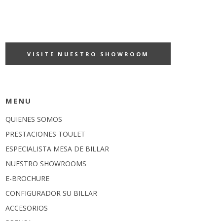
para la mesa de billar Purity :
Dimensiones disponibles
La mesa de billar Purity está disponible en todos los
dimensiones. Se adapta así a todos los espacios.
1,90 m con pizarra de espesor 20 mm
2,10 m con pizarra de espesor 22 mm
2,20 m con pizarra de espesor 30 mm
2,40 m con pizarra de espesor 30 mm
2,60 m con pizarra de espesor 30 mm
2,80 m con pizarra de espesor 30 o 50 mm
3,10 m con espesor de pizarra 60 mm
3,80 m con pizarra de espesor 45 mm