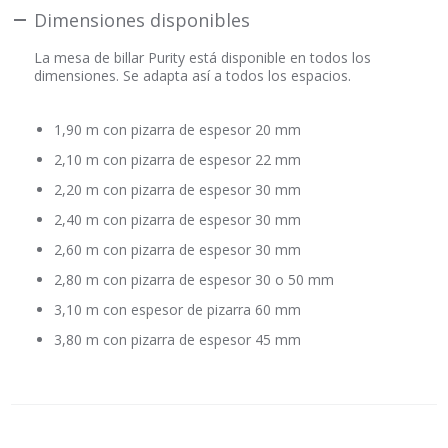
Un billar con curvas puras y depuradas.
100% personalizable
Para ofrecerle el billar de sus sueños, el que armonizará mejor
con sus deseos y su interior, Toulet le ofrece la posibilidad de
crear a medida
, personalizarlo de la A a la Z para hacer de él un
objeto único…
PEDIDO DE CATÁLOGO
CONFIGURA SU BILLAR EN LÍNEA
Configure el billar de sus sueños
desde sus dimensiones
exteriores (de 190 cm a 380 cm) hasta los más pequeños
detalles : troneras gomas negra o
troneras en cuero
(más de 100
colores) ;
30 tonalidades de tapiz
a elección adaptado al
modo